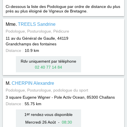
Ci-dessous la liste des Podologue par ordre de distance du plus
près au plus éloigné de Vigneux de Bretagne.
Mme.
TREELS Sandrine
Podologue, Posturologue, Pédicure
11 av du Général de Gaulle, 44119
Grandchamps des fontaines
Distance :
10.9 km
Rdv uniquement par téléphone
02 40 77 14 84
M.
CHERPIN Alexandre
Podologue, Posturologue, podologue du sport
3 square Eugene Wigner - Pole Activ Ocean, 85300
Challans
Distance :
55.75 km
1
er
rendez-vous disponible
Mercredi 26 Août
-
08
:
30