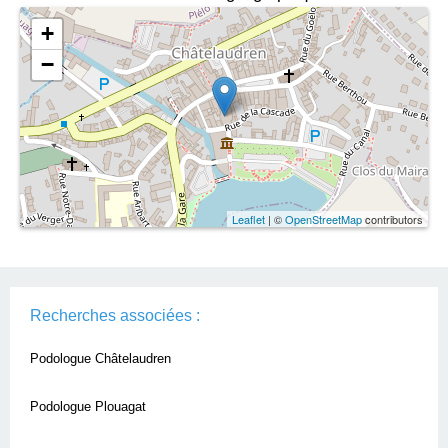
+
−
Leaflet
| ©
OpenStreetMap
contributors
Recherches associées :
Podologue Châtelaudren
Podologue Plouagat