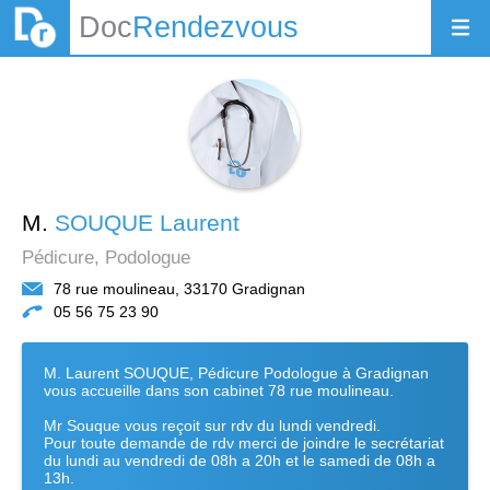
Doc
Rendezvous
M.
SOUQUE Laurent
Pédicure, Podologue
78 rue moulineau, 33170 Gradignan
05 56 75 23 90
M. Laurent SOUQUE, Pédicure Podologue à Gradignan
vous accueille dans son cabinet 78 rue moulineau.
Mr Souque vous reçoit sur rdv du lundi vendredi.
Pour toute demande de rdv merci de joindre le secrétariat
du lundi au vendredi de 08h a 20h et le samedi de 08h a
13h.