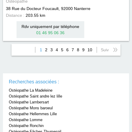
Ostéopathe
38 Rue du Docteur Foucault, 92000
Nanterre
Distance :
203.55 km
Rdv uniquement par téléphone
01 46 95 06 36
1
2
3
4
5
6
7
8
9
10
Suiv
Recherches associées :
Ostéopathe La Madeleine
Ostéopathe Saint andre lez lille
Ostéopathe Lambersart
Ostéopathe Mons baroeul
Ostéopathe Hellemmes Lille
Ostéopathe Lomme
Ostéopathe Ronchin
Ostéopathe Fâches Thumesnil