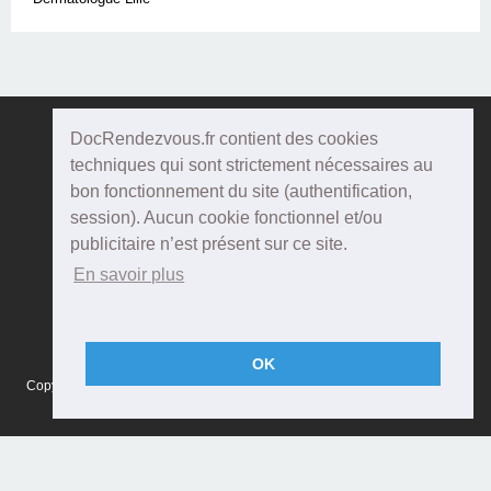
DocRendezvous.fr contient des cookies
Doc
Rendezvous
techniques qui sont strictement nécessaires au
bon fonctionnement du site (authentification,
Qui sommes-nous ?
session). Aucun cookie fonctionnel et/ou
publicitaire n’est présent sur ce site.
Conditions Générales d'utilisation
En savoir plus
Confidentialité
Mentions Légales
OK
Copyright © 2015 DOCRENDEZVOUS, tous droits réservés - CFTS 44 rue
Montméjean, 33100 Bordeaux - Réalisation :
Agenda5