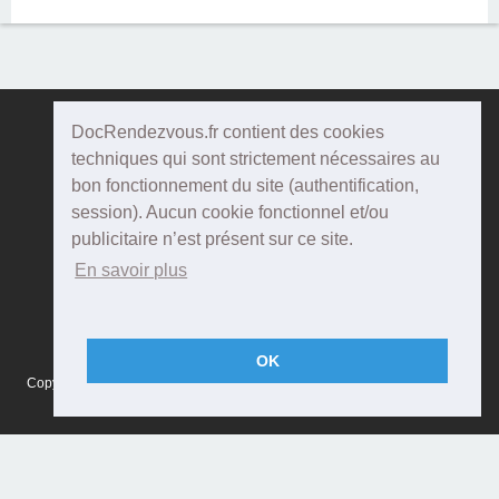
DocRendezvous.fr contient des cookies
Doc
Rendezvous
techniques qui sont strictement nécessaires au
bon fonctionnement du site (authentification,
Qui sommes-nous ?
session). Aucun cookie fonctionnel et/ou
publicitaire n’est présent sur ce site.
Conditions Générales d'utilisation
En savoir plus
Confidentialité
Mentions Légales
OK
Copyright © 2015 DOCRENDEZVOUS, tous droits réservés - CFTS 44 rue
Montméjean, 33100 Bordeaux - Réalisation :
Agenda5