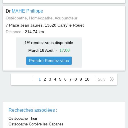
Dr
MAHE Philippe
Ostéopathe, Homéopathe, Acupuncteur
7 Place Jean Jaurès, 13620
Carry le Rouet
Distance :
214.74 km
1
er
rendez-vous disponible
Mardi 18 Août
-
17
:
00
Prendre Rendez-vous
1
2
3
4
5
6
7
8
9
10
Suiv
Recherches associées :
Ostéopathe Thuir
Ostéopathe Corbère les Cabanes