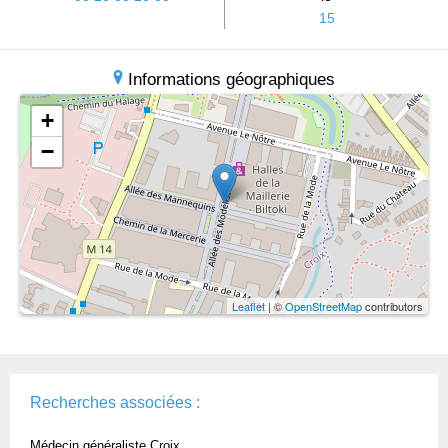
15
Informations géographiques
+
−
Leaflet
| ©
OpenStreetMap
contributors
Recherches associées :
Médecin généraliste Croix