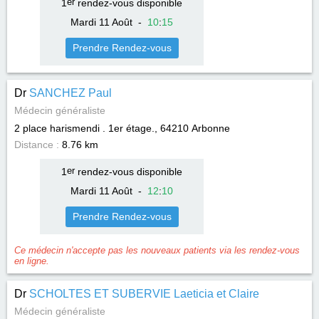
1
er
rendez-vous disponible
Mardi 11 Août
-
10
:
15
Prendre Rendez-vous
Dr
SANCHEZ Paul
Médecin généraliste
2 place harismendi . 1er étage., 64210
Arbonne
Distance :
8.76 km
1
er
rendez-vous disponible
Mardi 11 Août
-
12
:
10
Prendre Rendez-vous
Ce médecin n'accepte pas les nouveaux patients via les rendez-vous
en ligne.
Dr
SCHOLTES ET SUBERVIE Laeticia et Claire
Médecin généraliste