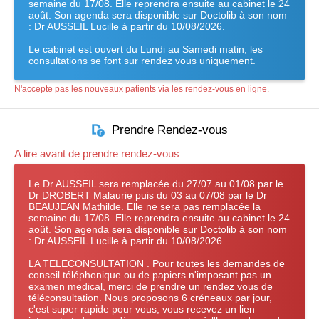
semaine du 17/08. Elle reprendra ensuite au cabinet le 24
août. Son agenda sera disponible sur Doctolib à son nom
: Dr AUSSEIL Lucille à partir du 10/08/2026.
Le cabinet est ouvert du Lundi au Samedi matin, les
consultations se font sur rendez vous uniquement.
N'accepte pas les nouveaux patients via les rendez-vous en ligne.
Prendre Rendez-vous
A lire avant de prendre rendez-vous
Le Dr AUSSEIL sera remplacée du 27/07 au 01/08 par le
Dr DROBERT Malaurie puis du 03 au 07/08 par le Dr
BEAUJEAN Mathilde. Elle ne sera pas remplacée la
semaine du 17/08. Elle reprendra ensuite au cabinet le 24
août. Son agenda sera disponible sur Doctolib à son nom
: Dr AUSSEIL Lucille à partir du 10/08/2026.
LA TELECONSULTATION . Pour toutes les demandes de
conseil téléphonique ou de papiers n'imposant pas un
examen medical, merci de prendre un rendez vous de
téléconsultation. Nous proposons 6 créneaux par jour,
c'est super rapide pour vous, vous recevez un lien