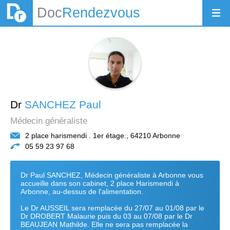
Doc
Rendezvous
Dr
SANCHEZ Paul
Médecin généraliste
2 place harismendi . 1er étage., 64210 Arbonne
05 59 23 97 68
Dr Paul SANCHEZ, Médecin généraliste à Arbonne vous
accueille dans son cabinet, 2 place Harismendi à
Arbonne, au-dessus de l'alimentation.
Le Dr AUSSEIL sera remplacée du 27/07 au 01/08 par le
Dr DROBERT Malaurie puis du 03 au 07/08 par le Dr
BEAUJEAN Mathilde. Elle ne sera pas remplacée la