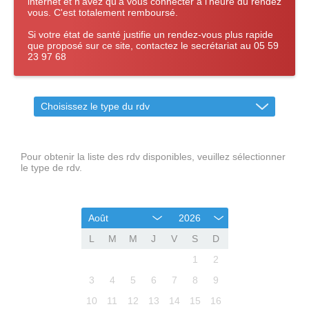
internet et n'avez qu'à vous connecter à l'heure du rendez
vous. C'est totalement remboursé.
Si votre état de santé justifie un rendez-vous plus rapide
que proposé sur ce site, contactez le secrétariat au 05 59
23 97 68
Choisissez le type du rdv
Pour obtenir la liste des rdv disponibles, veuillez sélectionner
le type de rdv.
Août
2026
L
M
M
J
V
S
D
1
2
3
4
5
6
7
8
9
10
11
12
13
14
15
16