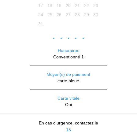
17
18
19
20
21
22
23
24
25
26
27
28
29
30
31
Honoraires
Conventionné 1
Moyen(s) de paiement
carte bleue
Carte vitale
Oui
En cas d'urgence, contactez le
15