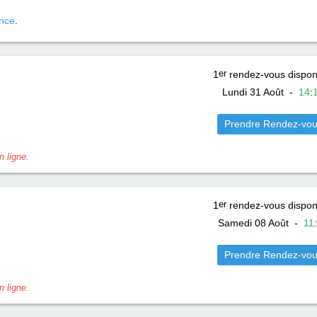
nce
.
1
er
rendez-vous dispon
Lundi 31 Août
-
14
:
Prendre Rendez-vo
 ligne.
1
er
rendez-vous dispon
Samedi 08 Août
-
11
:
Prendre Rendez-vo
 ligne.