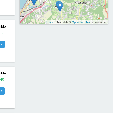
Leaflet
| Map data ©
OpenStreetMap
contributors
ible
15
us
ible
40
us