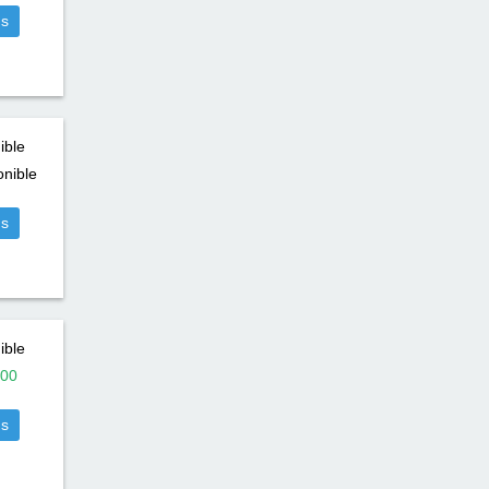
us
ible
nible
us
ible
00
us