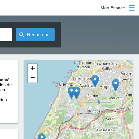
Mon Espace
Rechercher
+
−
santé
bles de
des
 des