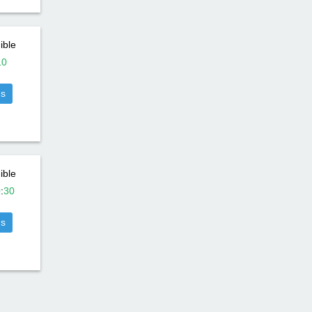
ible
10
us
ible
0
:
30
us