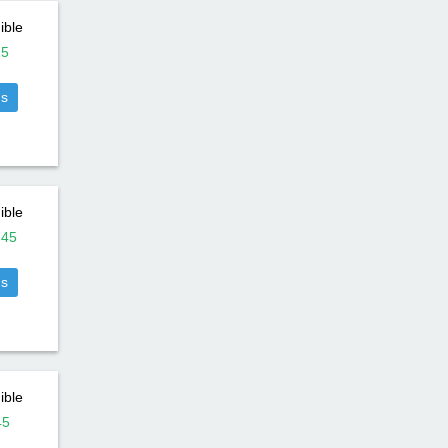
ible
15
us
ible
:
45
us
ible
45