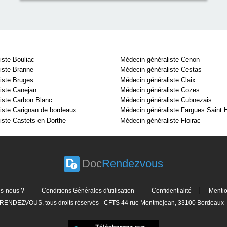
iste Bouliac
Médecin généraliste Cenon
iste Branne
Médecin généraliste Cestas
iste Bruges
Médecin généraliste Claix
iste Canejan
Médecin généraliste Cozes
iste Carbon Blanc
Médecin généraliste Cubnezais
iste Carignan de bordeaux
Médecin généraliste Fargues Saint H
iste Castets en Dorthe
Médecin généraliste Floirac
Doc
Rendezvous
s-nous ?
Conditions Générales d'utilisation
Confidentialité
Menti
ENDEZVOUS, tous droits réservés - CFTS 44 rue Montméjean, 33100 Bordeaux - 