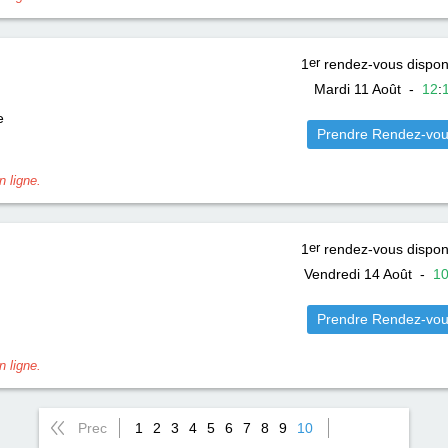
1
er
rendez-vous dispon
Mardi 11 Août
-
12
:
e
Prendre Rendez-vo
 ligne.
1
er
rendez-vous dispon
Vendredi 14 Août
-
1
Prendre Rendez-vo
 ligne.
Prec
1
2
3
4
5
6
7
8
9
10