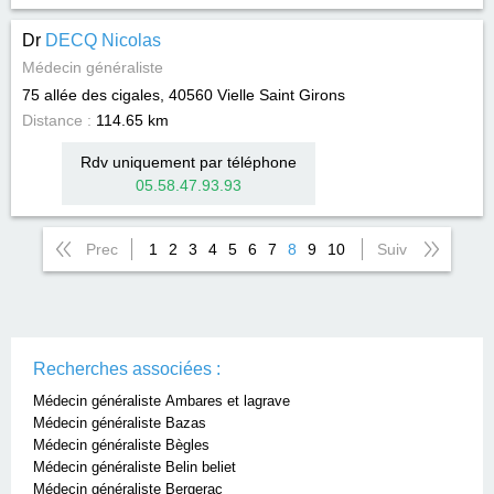
Dr
DECQ Nicolas
Médecin généraliste
75 allée des cigales, 40560
Vielle Saint Girons
Distance :
114.65 km
Rdv uniquement par téléphone
05.58.47.93.93
Prec
1
2
3
4
5
6
7
8
9
10
Suiv
Recherches associées :
Médecin généraliste Ambares et lagrave
Médecin généraliste Bazas
Médecin généraliste Bègles
Médecin généraliste Belin beliet
Médecin généraliste Bergerac