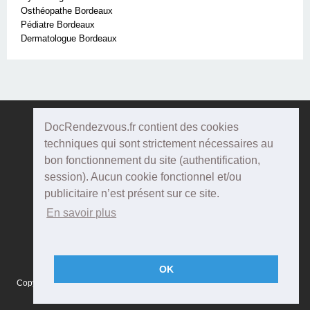
Osthéopathe Bordeaux
Pédiatre Bordeaux
Dermatologue Bordeaux
DocRendezvous.fr contient des cookies
Doc
Rendezvous
techniques qui sont strictement nécessaires au
bon fonctionnement du site (authentification,
Qui sommes-nous ?
session). Aucun cookie fonctionnel et/ou
publicitaire n’est présent sur ce site.
Conditions Générales d'utilisation
En savoir plus
Confidentialité
Mentions Légales
OK
Copyright © 2015 DOCRENDEZVOUS, tous droits réservés - CFTS 44 rue
Montméjean, 33100 Bordeaux - Réalisation :
Agenda5