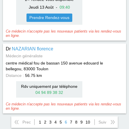
Jeudi 13 Août
-
09
:
40
Prendre Rendez-vous
Ce médecin n'accepte pas les nouveaux patients via les rendez-vous
en ligne.
Dr
NAZARIAN florence
Médecin généraliste
centre médical fou de bassan 150 avenue edouard le
bellegou, 83000
Toulon
Distance :
56.75 km
Rdv uniquement par téléphone
04 94 89 38 32
Ce médecin n'accepte pas les nouveaux patients via les rendez-vous
en ligne.
Prec
1
2
3
4
5
6
7
8
9
10
Suiv