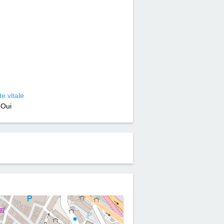
e vitale
Oui