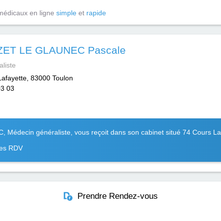
médicaux en ligne
simple
et
rapide
ET LE GLAUNEC Pascale
liste
Lafayette, 83000 Toulon
03 03
édecin généraliste, vous reçoit dans son cabinet situé 74 Cours L
 les RDV
Prendre Rendez-vous