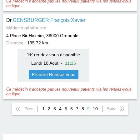
Ce médecin n'accepte pas les nouveaux patients via les rendez-vous
en ligne.
Dr
GENSBURGER François Xavier
Médecin généraliste
4 Place Bir Hakeim, 38000
Grenoble
Distance :
195.72 km
1
er
rendez-vous disponible
Lundi 10 Août
-
11
:
15
Prendre Rendez-vous
Ce médecin n'accepte pas les nouveaux patients via les rendez-vous
en ligne.
Prec
1
2
3
4
5
6
7
8
9
10
Suiv