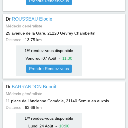
Prendre Rendez-vous
Dr
ROUSSEAU Elodie
Médecin généraliste
25 avenue de la Gare, 21220
Gevrey Chambertin
Distance :
13.75 km
1
er
rendez-vous disponible
Vendredi 07 Août
-
11
:
30
Prendre Rendez-vous
Dr
BARRANDON Benoît
Médecin généraliste
11 place de l'Ancienne Comédie, 21140
Semur en auxois
Distance :
63.66 km
1
er
rendez-vous disponible
Lundi 24 Août
-
10
:
00