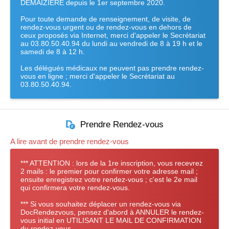
DEMAIZIERE depuis le 1er septembre 2020.
Pour toute demande de renseignement, de visite, de
rendez-vous urgent ou de rendez-vous en dehors de
ceux proposés via Internet, merci d'appeler le Secrétariat
au 03.80.50.40.94 du lundi au vendredi de 8 à 19 h et le
samedi de 8 à 12 h.
Les délégués médicaux ne peuvent pas prendre rendez-
vous en ligne ; merci d'appeler le Secrétariat au
03.80.50.40.94.
Prendre Rendez-vous
A lire avant de prendre rendez-vous
*** ATTENTION : lors de la 1re inscription, vous recevrez
2 mails : le premier pour confirmer votre adresse mail ;
ensuite enregistrez votre rendez-vous ; c'est le 2e mail
qui confirmera votre rendez-vous.
*** Si vous souhaitez déplacer un rendez-vous via
DocRendezvous, pensez d'abord à ANNULER le rendez-
vous initial en UTILISANT LE MAIL DE CONFIRMATION
du rendez-vous.