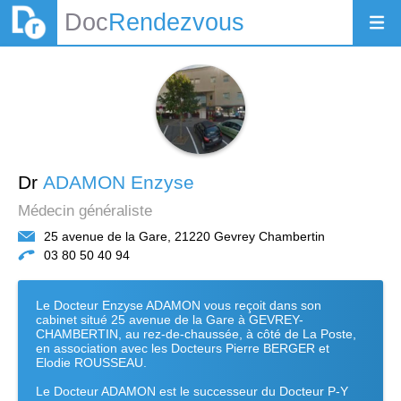
Doc
Rendezvous
Dr
ADAMON Enzyse
Médecin généraliste
25 avenue de la Gare, 21220 Gevrey Chambertin
03 80 50 40 94
Le Docteur Enzyse ADAMON vous reçoit dans son
cabinet situé 25 avenue de la Gare à GEVREY-
CHAMBERTIN, au rez-de-chaussée, à côté de La Poste,
en association avec les Docteurs Pierre BERGER et
Elodie ROUSSEAU.
Le Docteur ADAMON est le successeur du Docteur P-Y