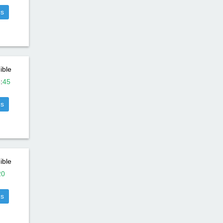
us
ible
8
:
45
us
ible
20
us