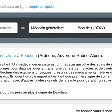
médicaux en ligne
simple
et
rapide
ou
néraliste
à
Beaulieu
(Ardèche, Auvergne-Rhône-Alpes).
traitant. Un médecin généraliste est un médecin qui offre des soins de 
formés pour diagnostiquer et traiter une variété de maladies et de trou
ffectuer des examens physiques, prescrire des médicaments, référer 
raux. Ils jouent un rôle important en tant que première ligne de soins
aboration avec d'autres professionnels de la santé pour garantir un suivi
e du plus près au plus éloigné de Beaulieu.
1
er
rendez-vous dispon