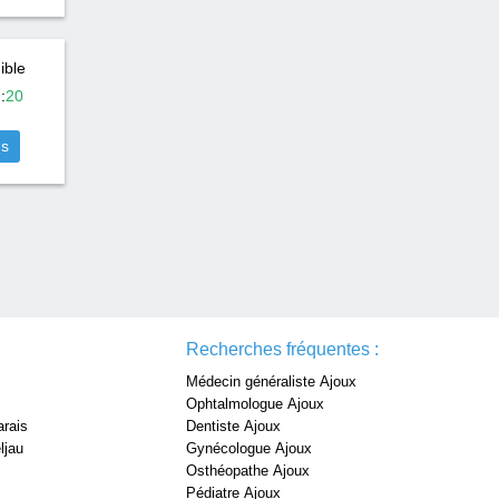
ible
9
:
20
us
Recherches fréquentes :
Médecin généraliste Ajoux
Ophtalmologue Ajoux
arais
Dentiste Ajoux
ljau
Gynécologue Ajoux
Osthéopathe Ajoux
Pédiatre Ajoux