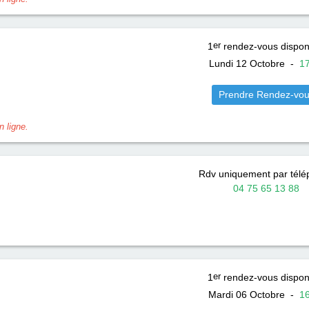
1
er
rendez-vous dispon
Lundi 12 Octobre
-
1
Prendre Rendez-vo
 ligne.
Rdv uniquement par tél
04 75 65 13 88
1
er
rendez-vous dispon
Mardi 06 Octobre
-
1