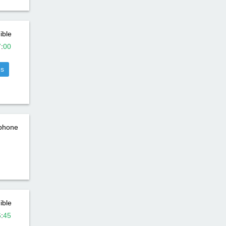
ible
7
:
00
us
éphone
ible
6
:
45