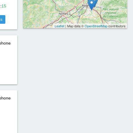
0
:
15
us
Leaflet
| Map data ©
OpenStreetMap
contributors
éphone
éphone