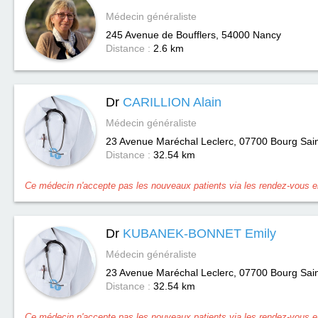
Médecin généraliste
245 Avenue de Boufflers, 54000
Nancy
Distance :
2.6 km
Dr
CARILLION Alain
Médecin généraliste
23 Avenue Maréchal Leclerc, 07700
Bourg Sai
Distance :
32.54 km
Ce médecin n'accepte pas les nouveaux patients via les rendez-vous en
Dr
KUBANEK-BONNET Emily
Médecin généraliste
23 Avenue Maréchal Leclerc, 07700
Bourg Sai
Distance :
32.54 km
Ce médecin n'accepte pas les nouveaux patients via les rendez-vous en