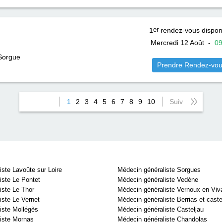
1
er
rendez-vous dispon
Mercredi 12 Août
-
0
 Sorgue
Prendre Rendez-vo
1
2
3
4
5
6
7
8
9
10
Suiv
ste Lavoûte sur Loire
Médecin généraliste Sorgues
iste Le Pontet
Médecin généraliste Vedène
iste Le Thor
Médecin généraliste Vernoux en Viv
iste Le Vernet
Médecin généraliste Berrias et caste
iste Mollégès
Médecin généraliste Casteljau
iste Mornas
Médecin généraliste Chandolas