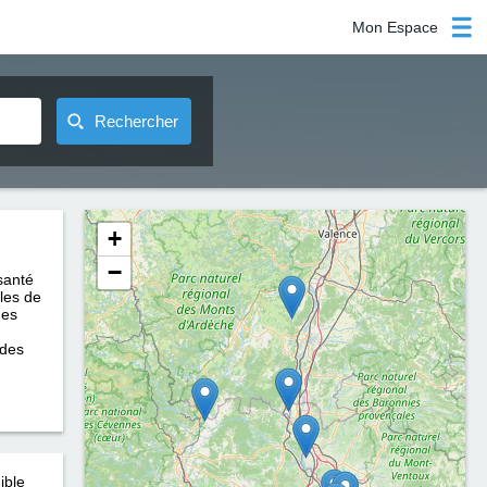
Mon Espace
Rechercher
+
−
santé
bles de
des
 des
ible