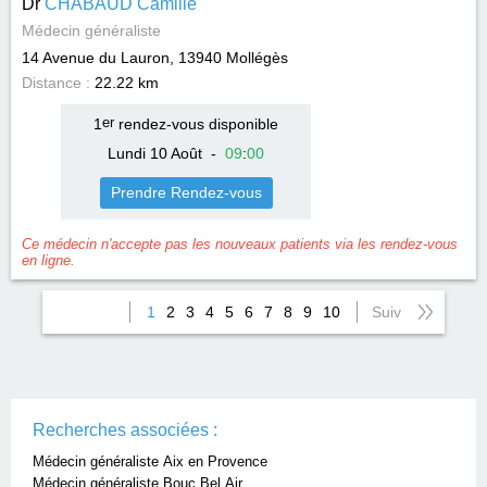
Dr
CHABAUD Camille
Médecin généraliste
14 Avenue du Lauron, 13940
Mollégès
Distance :
22.22 km
1
er
rendez-vous disponible
Lundi 10 Août
-
09
:
00
Prendre Rendez-vous
Ce médecin n'accepte pas les nouveaux patients via les rendez-vous
en ligne.
1
2
3
4
5
6
7
8
9
10
Suiv
Recherches associées :
Médecin généraliste Aix en Provence
Médecin généraliste Bouc Bel Air