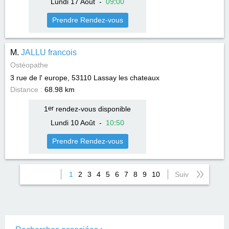
Lundi 17 Août
-
09
:
00
Prendre Rendez-vous
M.
JALLU francois
Ostéopathe
3 rue de l' europe, 53110
Lassay les chateaux
Distance :
68.98 km
1
er
rendez-vous disponible
Lundi 10 Août
-
10
:
50
Prendre Rendez-vous
1
2
3
4
5
6
7
8
9
10
Suiv