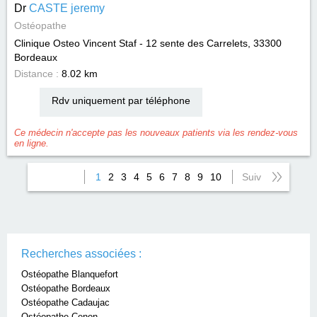
Dr
CASTE jeremy
Ostéopathe
Clinique Osteo Vincent Staf - 12 sente des Carrelets, 33300
Bordeaux
Distance :
8.02 km
Rdv uniquement par téléphone
Ce médecin n'accepte pas les nouveaux patients via les rendez-vous
en ligne.
1
2
3
4
5
6
7
8
9
10
Suiv
Recherches associées :
Ostéopathe Blanquefort
Ostéopathe Bordeaux
Ostéopathe Cadaujac
Ostéopathe Cenon