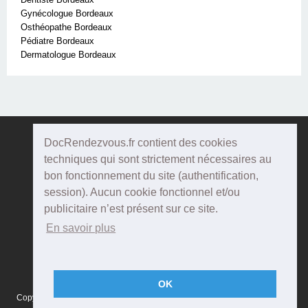
Gynécologue Bordeaux
Osthéopathe Bordeaux
Pédiatre Bordeaux
Dermatologue Bordeaux
DocRendezvous.fr contient des cookies
Doc
Rendezvous
techniques qui sont strictement nécessaires au
bon fonctionnement du site (authentification,
Qui sommes-nous ?
session). Aucun cookie fonctionnel et/ou
publicitaire n’est présent sur ce site.
Conditions Générales d'utilisation
En savoir plus
Confidentialité
Mentions Légales
OK
Copyright © 2015 DOCRENDEZVOUS, tous droits réservés - CFTS 44 rue
Montméjean, 33100 Bordeaux - Réalisation :
Agenda5