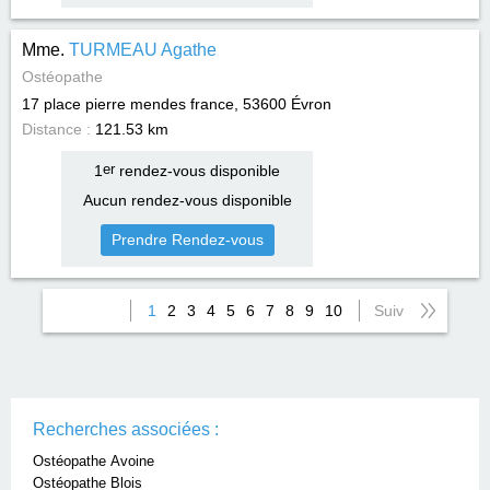
Mme.
TURMEAU Agathe
Ostéopathe
17 place pierre mendes france, 53600
Évron
Distance :
121.53 km
1
er
rendez-vous disponible
Aucun rendez-vous disponible
Prendre Rendez-vous
1
2
3
4
5
6
7
8
9
10
Suiv
Recherches associées :
Ostéopathe Avoine
Ostéopathe Blois