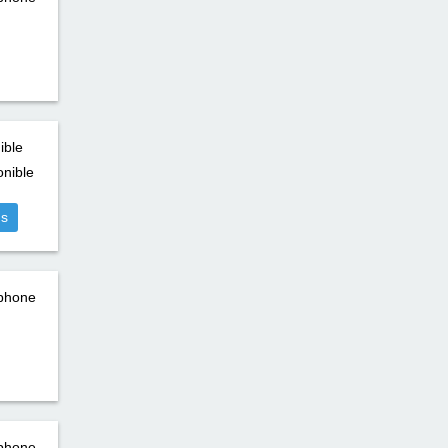
ible
nible
us
éphone
éphone