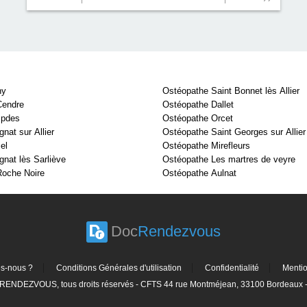
hy
Ostéopathe Saint Bonnet lès Allier
Cendre
Ostéopathe Dallet
mpdes
Ostéopathe Orcet
nat sur Allier
Ostéopathe Saint Georges sur Allier
el
Ostéopathe Mirefleurs
gnat lès Sarliève
Ostéopathe Les martres de veyre
Roche Noire
Ostéopathe Aulnat
Doc
Rendezvous
s-nous ?
Conditions Générales d'utilisation
Confidentialité
Menti
ENDEZVOUS, tous droits réservés - CFTS 44 rue Montméjean, 33100 Bordeaux - 