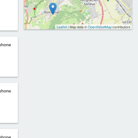
Leaflet
| Map data ©
OpenStreetMap
contributors
éphone
éphone
éphone