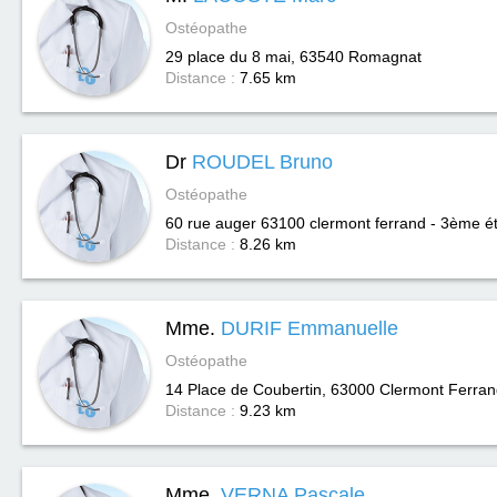
Ostéopathe
29 place du 8 mai, 63540
Romagnat
Distance :
7.65 km
Dr
ROUDEL Bruno
Ostéopathe
60 rue auger 63100 clermont ferrand - 3ème é
Distance :
8.26 km
Mme.
DURIF Emmanuelle
Ostéopathe
14 Place de Coubertin, 63000
Clermont Ferran
Distance :
9.23 km
Mme.
VERNA Pascale