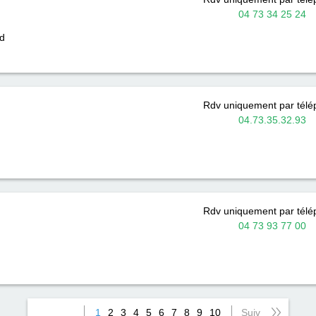
04 73 34 25 24
d
Rdv uniquement par tél
04.73.35.32.93
Rdv uniquement par tél
04 73 93 77 00
1
2
3
4
5
6
7
8
9
10
Suiv