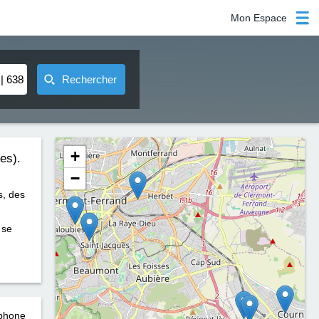
Mon Espace
Rechercher
+
es).
−
s, des
 se
éphone