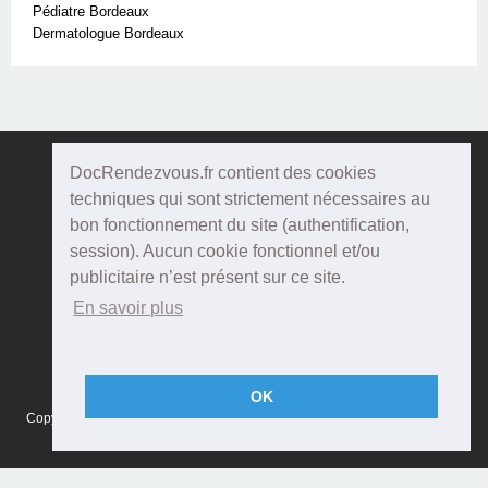
Pédiatre Bordeaux
Dermatologue Bordeaux
DocRendezvous.fr contient des cookies
Doc
Rendezvous
techniques qui sont strictement nécessaires au
bon fonctionnement du site (authentification,
Qui sommes-nous ?
session). Aucun cookie fonctionnel et/ou
publicitaire n’est présent sur ce site.
Conditions Générales d'utilisation
En savoir plus
Confidentialité
Mentions Légales
OK
Copyright © 2015 DOCRENDEZVOUS, tous droits réservés - CFTS 44 rue
Montméjean, 33100 Bordeaux - Réalisation :
Agenda5