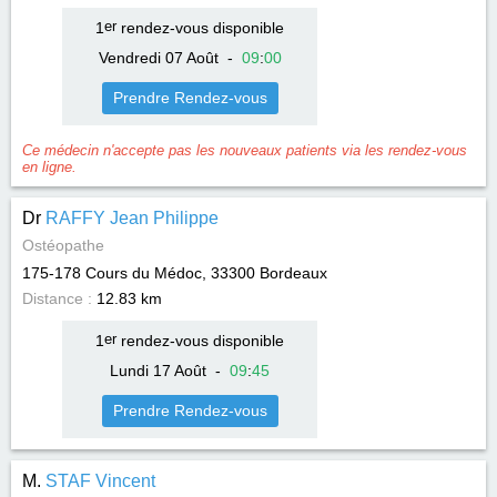
1
er
rendez-vous disponible
Vendredi 07 Août
-
09
:
00
Prendre Rendez-vous
Ce médecin n'accepte pas les nouveaux patients via les rendez-vous
en ligne.
Dr
RAFFY Jean Philippe
Ostéopathe
175-178 Cours du Médoc, 33300
Bordeaux
Distance :
12.83 km
1
er
rendez-vous disponible
Lundi 17 Août
-
09
:
45
Prendre Rendez-vous
M.
STAF Vincent