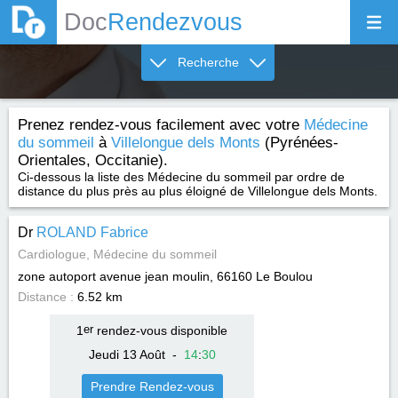
Doc
Rendezvous
Recherche
Prenez rendez-vous facilement avec votre
Médecine
du sommeil
à
Villelongue dels Monts
(Pyrénées-
Orientales, Occitanie).
Ci-dessous la liste des Médecine du sommeil par ordre de
distance du plus près au plus éloigné de Villelongue dels Monts.
Dr
ROLAND Fabrice
Cardiologue, Médecine du sommeil
zone autoport avenue jean moulin, 66160
Le Boulou
Distance :
6.52 km
1
er
rendez-vous disponible
Jeudi 13 Août
-
14
:
30
Prendre Rendez-vous