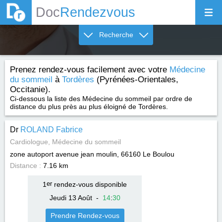
Doc
Rendezvous
Recherche
Prenez rendez-vous facilement avec votre
Médecine
du sommeil
à
Tordères
(Pyrénées-Orientales,
Occitanie).
Ci-dessous la liste des Médecine du sommeil par ordre de
distance du plus près au plus éloigné de Tordères.
Dr
ROLAND Fabrice
Cardiologue, Médecine du sommeil
zone autoport avenue jean moulin, 66160
Le Boulou
Distance :
7.16 km
1
er
rendez-vous disponible
Jeudi 13 Août
-
14
:
30
Prendre Rendez-vous