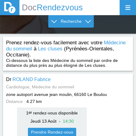
Doc
Rendezvous
Recherche
Prenez rendez-vous facilement avec votre
Médecine
du sommeil
à
Les cluses
(Pyrénées-Orientales,
Occitanie).
Ci-dessous la liste des Médecine du sommeil par ordre de
distance du plus près au plus éloigné de Les cluses.
Dr
ROLAND Fabrice
Cardiologue, Médecine du sommeil
zone autoport avenue jean moulin, 66160
Le Boulou
Distance :
4.27 km
1
er
rendez-vous disponible
Jeudi 13 Août
-
14
:
30
Prendre Rendez-vous