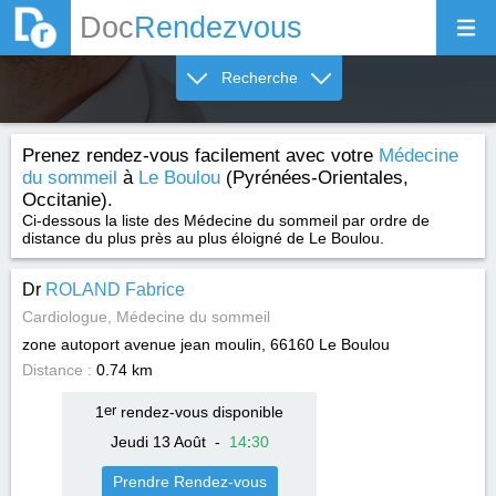
Doc
Rendezvous
Recherche
Prenez rendez-vous facilement avec votre
Médecine
du sommeil
à
Le Boulou
(Pyrénées-Orientales,
Occitanie).
Ci-dessous la liste des Médecine du sommeil par ordre de
distance du plus près au plus éloigné de Le Boulou.
Dr
ROLAND Fabrice
Cardiologue, Médecine du sommeil
zone autoport avenue jean moulin, 66160
Le Boulou
Distance :
0.74 km
1
er
rendez-vous disponible
Jeudi 13 Août
-
14
:
30
Prendre Rendez-vous