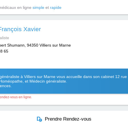
médicaux en ligne
simple
et
rapide
François Xavier
liste
bert Shumann, 94350 Villiers sur Marne
88 65
généraliste à Villiers sur Marne vous accueille dans son cabinet 12 r
 Homéopathe, et Médecin généraliste.
gences.
rendez-vous en ligne.
Prendre Rendez-vous