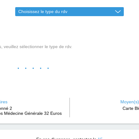
Choisissez le type du rdv
s, veuillez sélectionner le type de rdv.
ires
Moyen(s)
onné 2
Carte B
s Médecine Générale 32 Euros