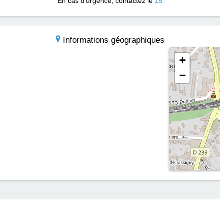
En cas d'urgence, contactez le
15
Informations géographiques
+
−