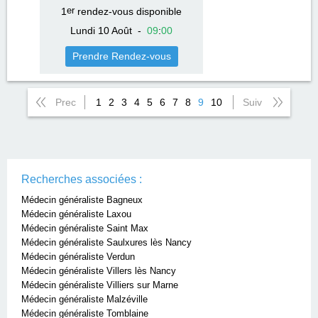
1
er
rendez-vous disponible
Lundi 10 Août
-
09
:
00
Prendre Rendez-vous
Prec
1
2
3
4
5
6
7
8
9
10
Suiv
Recherches associées :
Médecin généraliste Bagneux
Médecin généraliste Laxou
Médecin généraliste Saint Max
Médecin généraliste Saulxures lès Nancy
Médecin généraliste Verdun
Médecin généraliste Villers lès Nancy
Médecin généraliste Villiers sur Marne
Médecin généraliste Malzéville
Médecin généraliste Tomblaine