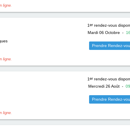
 ligne.
1
er
rendez-vous dispon
Mardi 06 Octobre
-
1
gues
Prendre Rendez-vo
 ligne.
1
er
rendez-vous dispon
Mercredi 26 Août
-
0
Prendre Rendez-vo
 ligne.