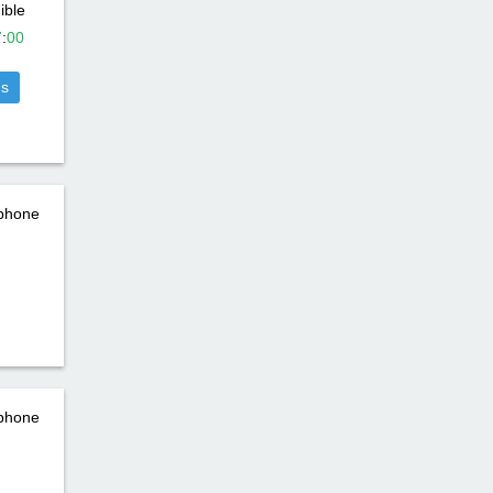
ible
7
:
00
us
éphone
éphone