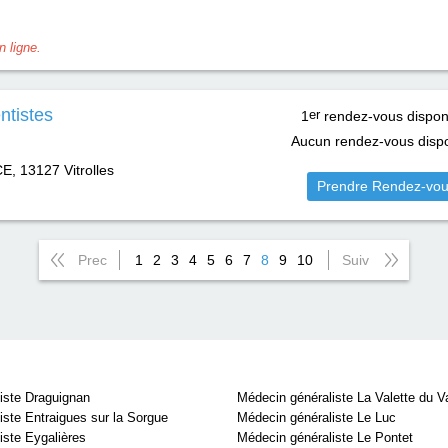
 ligne.
tistes
1
er
rendez-vous dispon
Aucun rendez-vous dispo
E, 13127
Vitrolles
Prendre Rendez-vo
Prec
1
2
3
4
5
6
7
8
9
10
Suiv
iste Draguignan
Médecin généraliste La Valette du V
iste Entraigues sur la Sorgue
Médecin généraliste Le Luc
iste Eygalières
Médecin généraliste Le Pontet