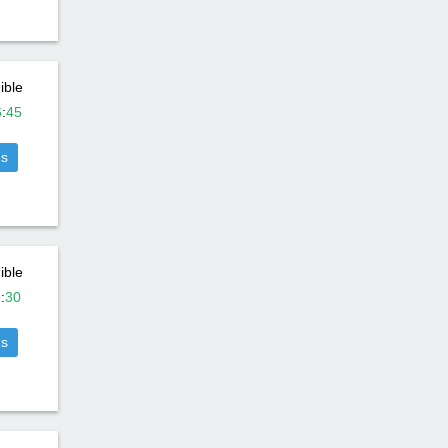
ible
6
:
45
us
ible
9
:
30
us