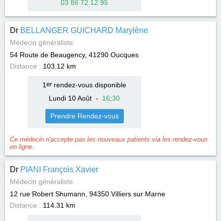
03 86 72 12 95
Dr
BELLANGER GUICHARD Marylène
Médecin généraliste
54 Route de Beaugency, 41290
Oucques
Distance :
103.12 km
1
er
rendez-vous disponible
Lundi 10 Août
-
16
:
30
Prendre Rendez-vous
Ce médecin n'accepte pas les nouveaux patients via les rendez-vous
en ligne.
Dr
PIANI François Xavier
Médecin généraliste
12 rue Robert Shumann, 94350
Villiers sur Marne
Distance :
114.31 km