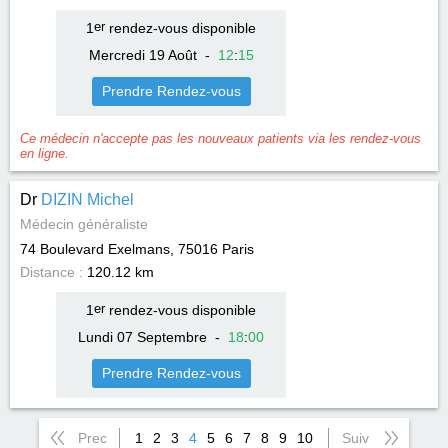
1
er
rendez-vous disponible
Mercredi 19 Août
-
12
:
15
Prendre Rendez-vous
Ce médecin n'accepte pas les nouveaux patients via les rendez-vous
en ligne.
Dr
DIZIN Michel
Médecin généraliste
74 Boulevard Exelmans, 75016
Paris
Distance :
120.12 km
1
er
rendez-vous disponible
Lundi 07 Septembre
-
18
:
00
Prendre Rendez-vous
Prec
1
2
3
4
5
6
7
8
9
10
Suiv