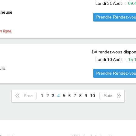
Lundi 31 Août
-
09
:
ineuse
Prendre Rendez-vo
 ligne.
1
er
rendez-vous dispon
Lundi 10 Août
-
15
:
lis
Prendre Rendez-vo
Prec
1
2
3
4
5
6
7
8
9
10
Suiv