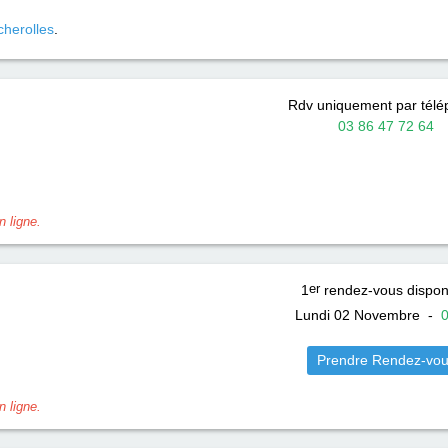
herolles
.
Rdv uniquement par tél
03 86 47 72 64
 ligne.
1
er
rendez-vous dispon
Lundi 02 Novembre
-
Prendre Rendez-vo
 ligne.