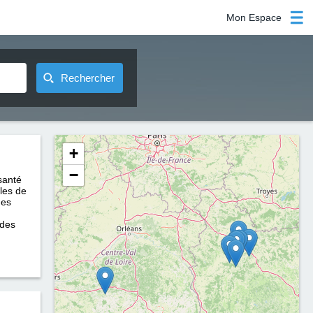
Mon Espace
Rechercher
+
−
santé
bles de
des
 des