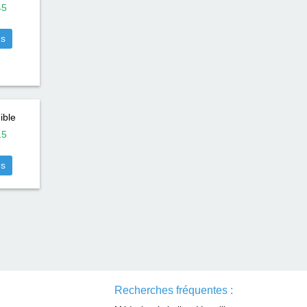
45
us
ible
15
us
Recherches fréquentes :