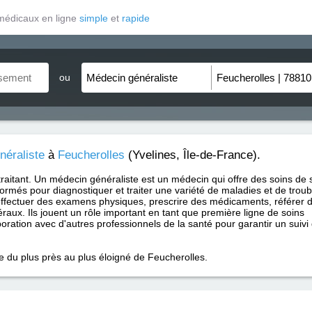
médicaux en ligne
simple
et
rapide
ou
néraliste
à
Feucherolles
(Yvelines, Île-de-France).
traitant. Un médecin généraliste est un médecin qui offre des soins de 
formés pour diagnostiquer et traiter une variété de maladies et de trou
ffectuer des examens physiques, prescrire des médicaments, référer 
raux. Ils jouent un rôle important en tant que première ligne de soins
aboration avec d'autres professionnels de la santé pour garantir un suivi
e du plus près au plus éloigné de Feucherolles.