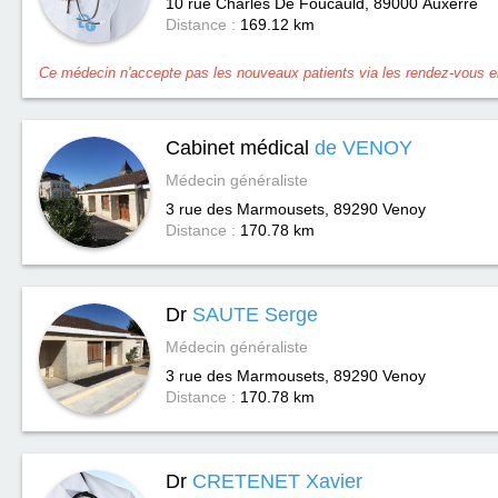
10 rue Charles De Foucauld, 89000
Auxerre
Distance :
169.12 km
Ce médecin n'accepte pas les nouveaux patients via les rendez-vous en
Cabinet médical
de VENOY
Médecin généraliste
3 rue des Marmousets, 89290
Venoy
Distance :
170.78 km
Dr
SAUTE Serge
Médecin généraliste
3 rue des Marmousets, 89290
Venoy
Distance :
170.78 km
Dr
CRETENET Xavier