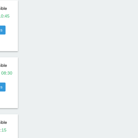
ible
10
:
45
us
ible
-
08
:
30
us
ible
9
:
15