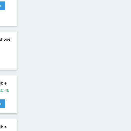
us
éphone
ible
15
:
45
us
ible