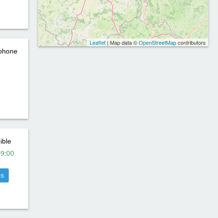
Leaflet
| Map data ©
OpenStreetMap
contributors
éphone
ible
09
:
00
us