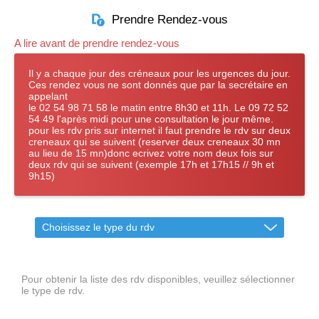
Prendre Rendez-vous
A lire avant de prendre rendez-vous
Il y a chaque jour des créneaux pour les urgences du jour.
Ces rendez vous ne sont donnés que par la secrétaire en
appelant
le 02 54 98 71 58 le matin entre 8h30 et 11h. Le 09 72 52
54 49 l'après midi pour une consultation le jour même.
pour les rdv pris sur internet il faut prendre le rdv sur deux
creneaux qui se suivent (reserver deux creneaux 30 mn
au lieu de 15 mn)donc ecrivez votre nom deux fois sur
deux rdv qui se suivent (exemple 17h et 17h15 // 9h et
9h15)
Choisissez le type du rdv
Pour obtenir la liste des rdv disponibles, veuillez sélectionner
le type de rdv.