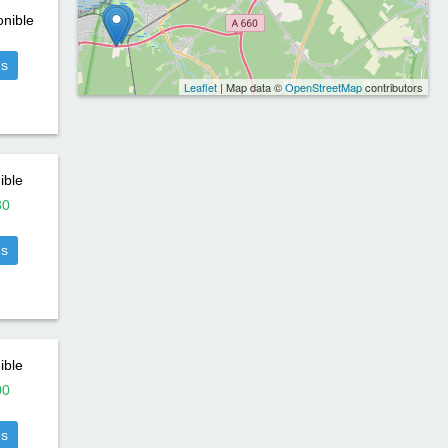
nible
us
Leaflet
| Map data ©
OpenStreetMap
contributors
ible
30
us
ible
00
us