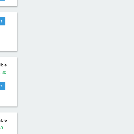
us
ible
5
:
30
us
ible
40