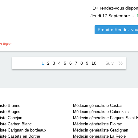
1
er
rendez-vous dispon
Jeudi 17 Septembre
-
Prendre Rendez-vo
 ligne.
1
2
3
4
5
6
7
8
9
10
Suiv
iste Branne
Médecin généraliste Cestas
iste Bruges
Médecin généraliste Cubnezais
iste Canejan
Médecin généraliste Fargues Saint H
iste Carbon Blanc
Médecin généraliste Floirac
iste Carignan de bordeaux
Médecin généraliste Gradignan
iste Castets en Dorthe
Médecin généraliste La Réole