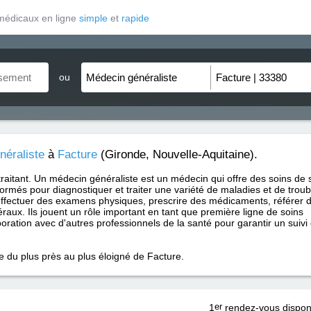
médicaux en ligne
simple
et
rapide
ou
néraliste
à
Facture
(Gironde, Nouvelle-Aquitaine).
traitant. Un médecin généraliste est un médecin qui offre des soins de 
formés pour diagnostiquer et traiter une variété de maladies et de trou
ffectuer des examens physiques, prescrire des médicaments, référer 
raux. Ils jouent un rôle important en tant que première ligne de soins
aboration avec d'autres professionnels de la santé pour garantir un suivi
e du plus près au plus éloigné de Facture.
1
er
rendez-vous dispon