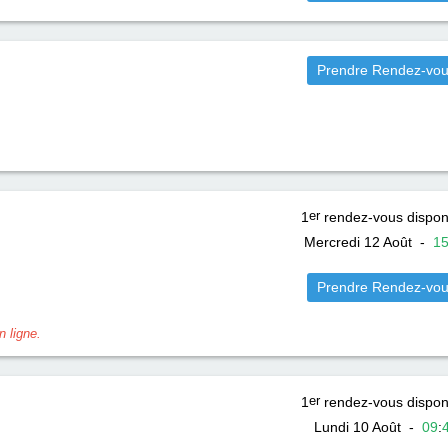
Prendre Rendez-vo
1
er
rendez-vous dispon
Mercredi 12 Août
-
1
Prendre Rendez-vo
 ligne.
1
er
rendez-vous dispon
Lundi 10 Août
-
09
: