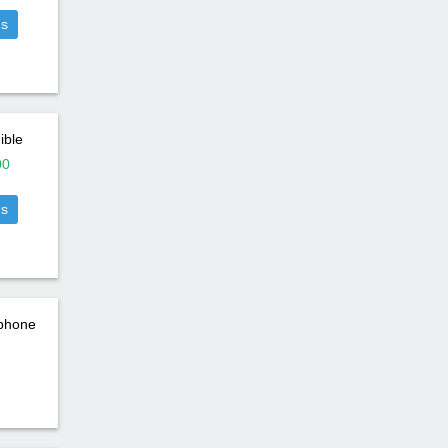
us
ible
00
us
éphone