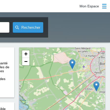
Mon Espace
Rechercher
+
−
santé
bles de
des
 des
ible