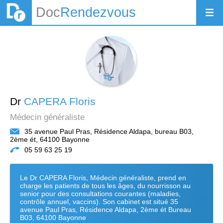
Doc
Rendezvous
Dr
CAPERA Floris
Médecin généraliste
35 avenue Paul Pras, Résidence Aldapa, bureau B03,
2ème ét, 64100 Bayonne
05 59 63 25 19
Le Dr CAPERA Floris, Médecin généraliste, prend en
charge les patients de tous les âges, du nourrisson au
senior pour des consultations courantes (maladies,
contrôle annuel, vaccins). Son cabinet est situé 35
avenue Paul Pras, Résidence Aldapa, 2ème ét Bureau
B03, 64100 Bayonne