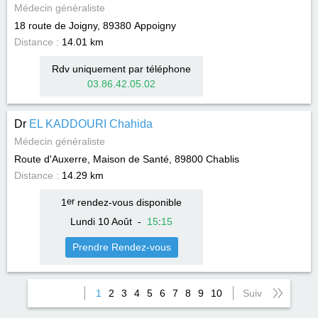
Médecin généraliste
18 route de Joigny, 89380
Appoigny
Distance :
14.01 km
Rdv uniquement par téléphone
03.86.42.05.02
Dr
EL KADDOURI Chahida
Médecin généraliste
Route d'Auxerre, Maison de Santé, 89800
Chablis
Distance :
14.29 km
1
er
rendez-vous disponible
Lundi 10 Août
-
15
:
15
Prendre Rendez-vous
1
2
3
4
5
6
7
8
9
10
Suiv