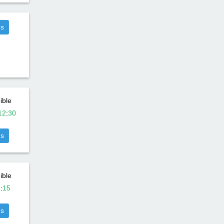
us
ible
12
:
30
us
ible
8
:
15
us