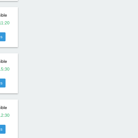
ible
11
:
20
us
ible
15
:
30
us
ible
12
:
30
us