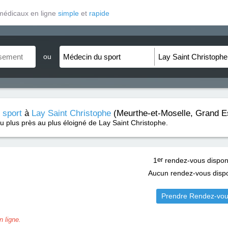
médicaux en ligne
simple
et
rapide
ou
 sport
à
Lay Saint Christophe
(Meurthe-et-Moselle, Grand Es
u plus près au plus éloigné de Lay Saint Christophe.
1
er
rendez-vous dispon
Aucun rendez-vous dispo
Prendre Rendez-vo
 ligne.