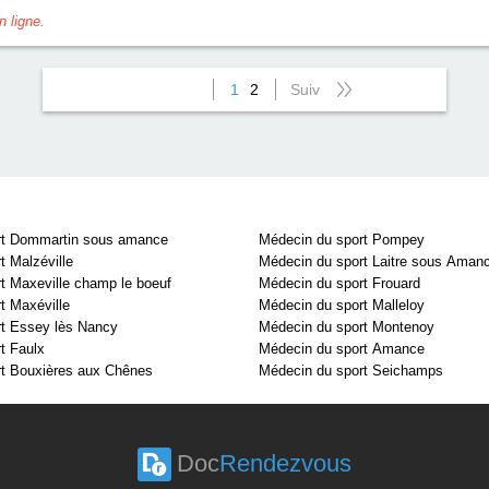
 ligne.
1
2
Suiv
rt Dommartin sous amance
Médecin du sport Pompey
t Malzéville
Médecin du sport Laitre sous Aman
t Maxeville champ le boeuf
Médecin du sport Frouard
t Maxéville
Médecin du sport Malleloy
t Essey lès Nancy
Médecin du sport Montenoy
t Faulx
Médecin du sport Amance
t Bouxières aux Chênes
Médecin du sport Seichamps
Doc
Rendezvous