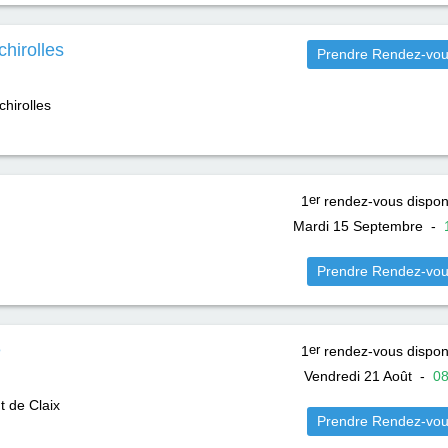
hirolles
Prendre Rendez-vo
chirolles
1
er
rendez-vous dispon
Mardi 15 Septembre
-
Prendre Rendez-vo
e
1
er
rendez-vous dispon
Vendredi 21 Août
-
0
t de Claix
Prendre Rendez-vo