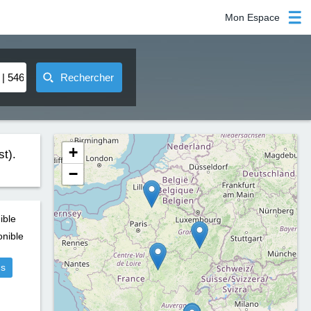
Mon Espace
Rechercher
+
t).
−
ible
nible
us