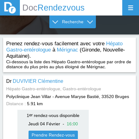
Doc
Rendezvous
Recherche
Prenez rendez-vous facilement avec votre
Hépato
Gastro-entérologue
à
Mérignac
(Gironde, Nouvelle-
Aquitaine).
Ci-dessous la liste des Hépato Gastro-entérologue par ordre de
distance du plus près au plus éloigné de Mérignac.
Dr
DUVIVIER Clémentine
Hépato Gastro-entérologue, Gastro-entérologue
Polyclinique Jean Villar - Avenue Maryse Bastié, 33520
Bruges
Distance :
5.91 km
1
er
rendez-vous disponible
Jeudi 04 Février
-
16
:
00
Prendre Rendez-vous