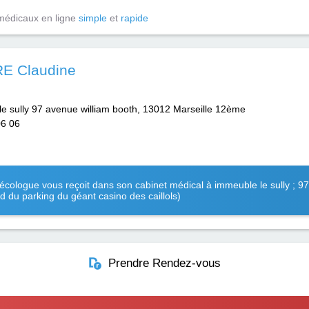
médicaux en ligne
simple
et
rapide
E Claudine
e sully 97 avenue william booth, 13012 Marseille 12ème
06 06
logue vous reçoit dans son cabinet médical à immeuble le sully ; 97
 du parking du géant casino des caillols)
Prendre Rendez-vous