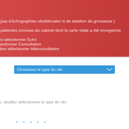
as d'échographies obstétricales ni de datation de grossesse )
 patientes connues du cabinet dont la carte vitale a été enregistrée
es sélectionner Echo
lectionner Consultation
ion sélectionner téléconsultation
Choisissez le type du rdv
s, veuillez sélectionner le type de rdv.