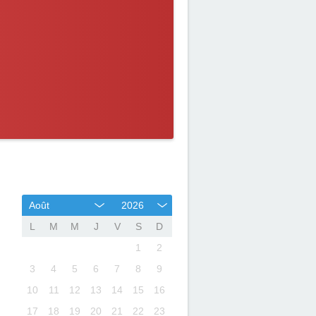
Août
2026
L
M
M
J
V
S
D
1
2
3
4
5
6
7
8
9
10
11
12
13
14
15
16
17
18
19
20
21
22
23