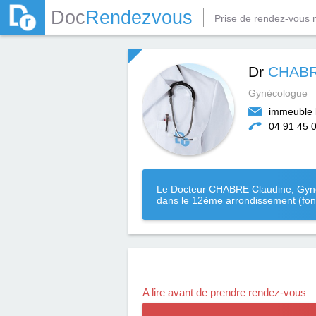
Doc
Rendezvous
Prise de rendez-vous 
Dr
CHABR
Gynécologue
immeuble l
04 91 45 
Le Docteur CHABRE Claudine, Gynéco
dans le 12ème arrondissement (fond
A lire avant de prendre rendez-vous