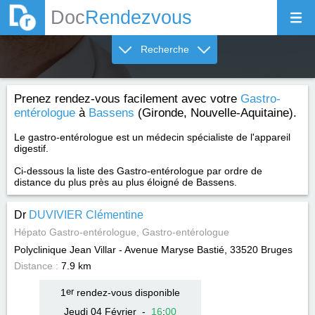
Doc
Rendezvous
Recherche
Prenez rendez-vous facilement avec votre
Gastro-
entérologue
à
Bassens
(Gironde, Nouvelle-Aquitaine).
Le gastro-entérologue est un médecin spécialiste de l'appareil
digestif.
Ci-dessous la liste des Gastro-entérologue par ordre de
distance du plus près au plus éloigné de Bassens.
Dr
DUVIVIER Clémentine
Hépato Gastro-entérologue, Gastro-entérologue
Polyclinique Jean Villar - Avenue Maryse Bastié, 33520
Bruges
Distance :
7.9 km
1
er
rendez-vous disponible
Jeudi 04 Février
-
16
:
00