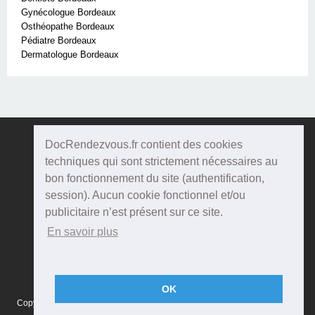
Gynécologue Bordeaux
Osthéopathe Bordeaux
Pédiatre Bordeaux
Dermatologue Bordeaux
DocRendezvous.fr contient des cookies
Doc
Rendezvous
techniques qui sont strictement nécessaires au
bon fonctionnement du site (authentification,
Qui sommes-nous ?
session). Aucun cookie fonctionnel et/ou
publicitaire n’est présent sur ce site.
Conditions Générales d'utilisation
En savoir plus
Confidentialité
Mentions Légales
OK
Copyright © 2015 DOCRENDEZVOUS, tous droits réservés - CFTS 44 rue
Montméjean, 33100 Bordeaux - Réalisation :
Agenda5