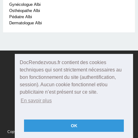
Gynécologue Albi
Osthéopathe Albi
Pédiatre Albi
Dermatologue Albi
DocRendezvous.fr contient des cookies
Doc
Rendezvous
techniques qui sont strictement nécessaires au
bon fonctionnement du site (authentification,
Qui sommes-nous ?
session). Aucun cookie fonctionnel et/ou
publicitaire n’est présent sur ce site.
Conditions Générales d'utilisation
En savoir plus
Confidentialité
Mentions Légales
OK
Copyright © 2015 DOCRENDEZVOUS, tous droits réservés - CFTS 44 rue
Montméjean, 33100 Bordeaux - Réalisation :
Agenda5