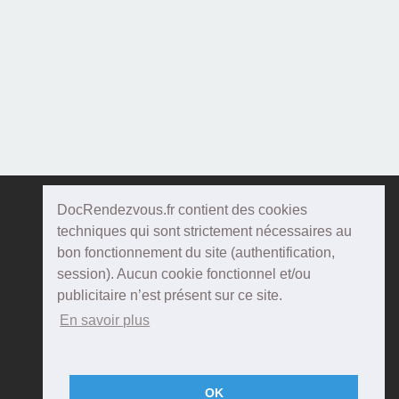
DocRendezvous.fr contient des cookies
Doc
Rendezvous
techniques qui sont strictement nécessaires au
bon fonctionnement du site (authentification,
Qui sommes-nous ?
session). Aucun cookie fonctionnel et/ou
publicitaire n’est présent sur ce site.
Conditions Générales d'utilisation
En savoir plus
Confidentialité
Mentions Légales
OK