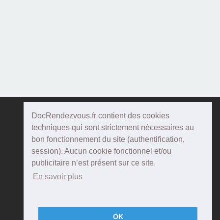
DocRendezvous.fr contient des cookies
Doc
Rendezvous
techniques qui sont strictement nécessaires au
bon fonctionnement du site (authentification,
Qui sommes-nous ?
session). Aucun cookie fonctionnel et/ou
publicitaire n’est présent sur ce site.
Conditions Générales d'utilisation
En savoir plus
Confidentialité
Mentions Légales
OK