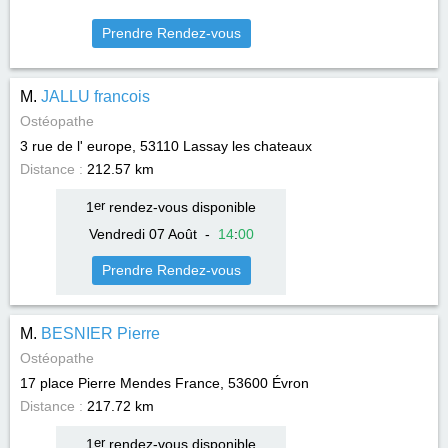
Prendre Rendez-vous
M.
JALLU francois
Ostéopathe
3 rue de l' europe, 53110
Lassay les chateaux
Distance :
212.57 km
1
er
rendez-vous disponible
Vendredi 07 Août
-
14
:
00
Prendre Rendez-vous
M.
BESNIER Pierre
Ostéopathe
17 place Pierre Mendes France, 53600
Évron
Distance :
217.72 km
1
er
rendez-vous disponible