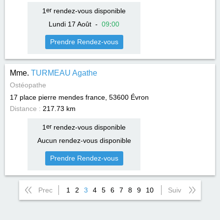
1
er
rendez-vous disponible
Lundi 17 Août
-
09
:
00
Prendre Rendez-vous
Mme.
TURMEAU Agathe
Ostéopathe
17 place pierre mendes france, 53600
Évron
Distance :
217.73 km
1
er
rendez-vous disponible
Aucun rendez-vous disponible
Prendre Rendez-vous
Prec
1
2
3
4
5
6
7
8
9
10
Suiv