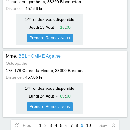
11 rue leon gambetta, 33290
Blanquefort
Distance :
457.58 km
1
er
rendez-vous disponible
Jeudi 13 Août
-
15
:
00
Prendre Rendez-vous
Mme.
BELHOMME Agathe
Ostéopathe
175-178 Cours du Médoc, 33300
Bordeaux
Distance :
457.86 km
1
er
rendez-vous disponible
Lundi 24 Août
-
09
:
00
Prendre Rendez-vous
Prec
1
2
3
4
5
6
7
8
9
10
Suiv