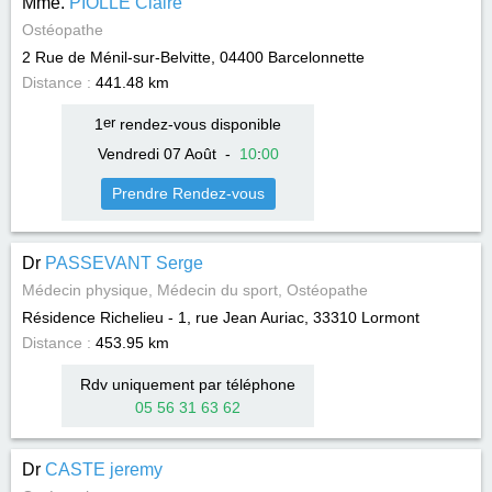
Mme.
PIOLLE Claire
Ostéopathe
2 Rue de Ménil-sur-Belvitte, 04400
Barcelonnette
Distance :
441.48 km
1
er
rendez-vous disponible
Vendredi 07 Août
-
10
:
00
Prendre Rendez-vous
Dr
PASSEVANT Serge
Médecin physique, Médecin du sport, Ostéopathe
Résidence Richelieu - 1, rue Jean Auriac, 33310
Lormont
Distance :
453.95 km
Rdv uniquement par téléphone
05 56 31 63 62
Dr
CASTE jeremy