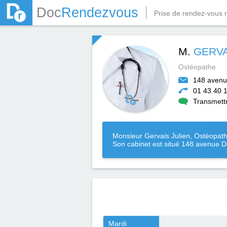
Doc
Rendezvous
Prise de rendez-vous 
M.
GERVAI
Ostéopathe
148 avenu
01 43 40 
Transmett
Monsieur Gervais Julien, Ostéopathe
Son cabinet est situé 148 avenue 
Mardi