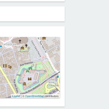
Leaflet
| ©
OpenStreetMap
contributors