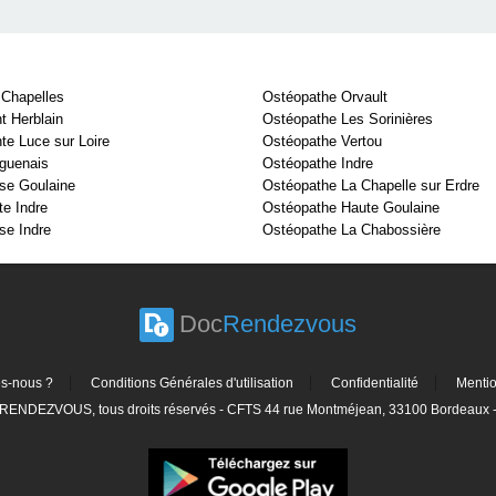
 Chapelles
Ostéopathe Orvault
t Herblain
Ostéopathe Les Sorinières
te Luce sur Loire
Ostéopathe Vertou
guenais
Ostéopathe Indre
se Goulaine
Ostéopathe La Chapelle sur Erdre
e Indre
Ostéopathe Haute Goulaine
se Indre
Ostéopathe La Chabossière
Doc
Rendezvous
s-nous ?
Conditions Générales d'utilisation
Confidentialité
Menti
ENDEZVOUS, tous droits réservés - CFTS 44 rue Montméjean, 33100 Bordeaux - 