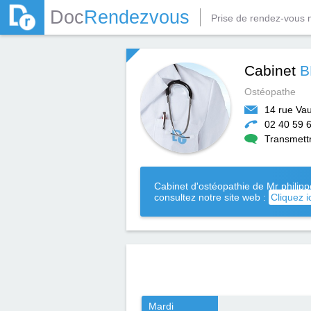
Doc
Rendezvous
Prise de rendez-vous 
Cabinet
B
Ostéopathe
14 rue Va
02 40 59 
Transmett
Cabinet d'ostéopathie de Mr philip
consultez notre site web :
Cliquez i
Mardi