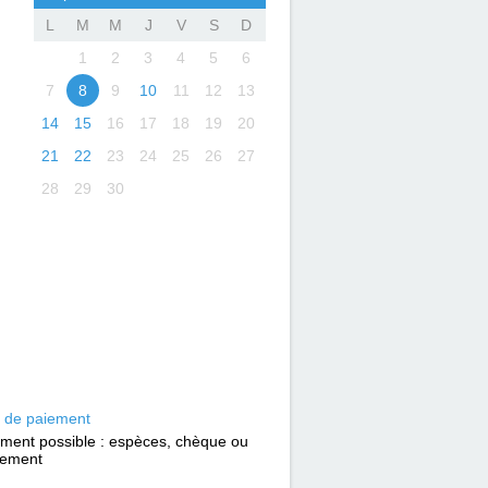
L
M
M
J
V
S
D
1
2
3
4
5
6
7
8
9
10
11
12
13
14
15
16
17
18
19
20
21
22
23
24
25
26
27
28
29
30
 de paiement
ement possible : espèces, chèque ou
rement