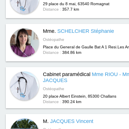
29 place du 8 mai, 63540
Romagnat
Distance :
357.7 km
Mme.
SCHELCHER Stéphanie
Ostéopathe
Place du General de Gaulle Bat A 1 Resi.Les A
Distance :
384.86 km
Cabinet paramédical
Mme RIOU - M
JACQUES
Ostéopathe
20 place Albert Einstein, 85300
Challans
Distance :
390.24 km
M.
JACQUES Vincent