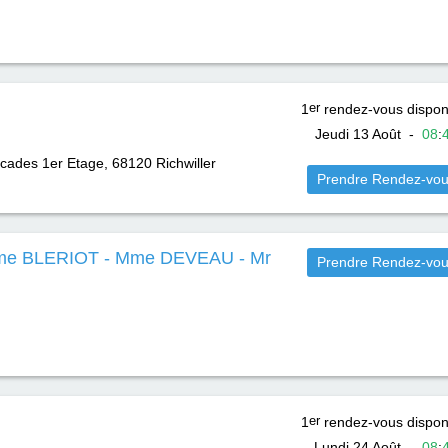
1
er
rendez-vous dispon
Jeudi 13 Août
-
08
:
rcades 1er Etage, 68120
Richwiller
Prendre Rendez-vo
me BLERIOT - Mme DEVEAU - Mr
Prendre Rendez-vo
1
er
rendez-vous dispon
Lundi 24 Août
-
08
: