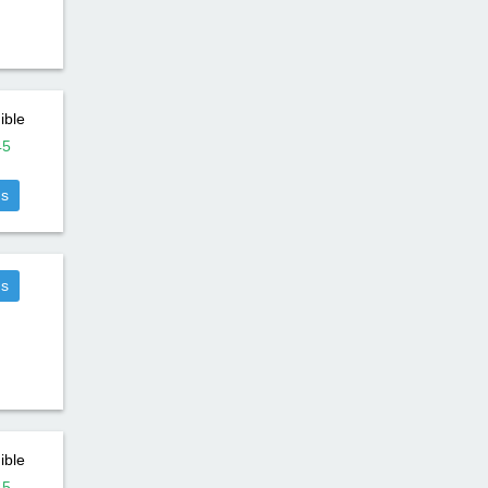
ible
45
us
us
ible
45