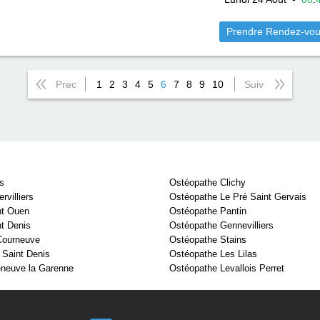
Prendre Rendez-vo
Prec
1
2
3
4
5
6
7
8
9
10
Suiv
s
Ostéopathe Clichy
villiers
Ostéopathe Le Pré Saint Gervais
nt Ouen
Ostéopathe Pantin
t Denis
Ostéopathe Gennevilliers
Courneuve
Ostéopathe Stains
 Saint Denis
Ostéopathe Les Lilas
eneuve la Garenne
Ostéopathe Levallois Perret