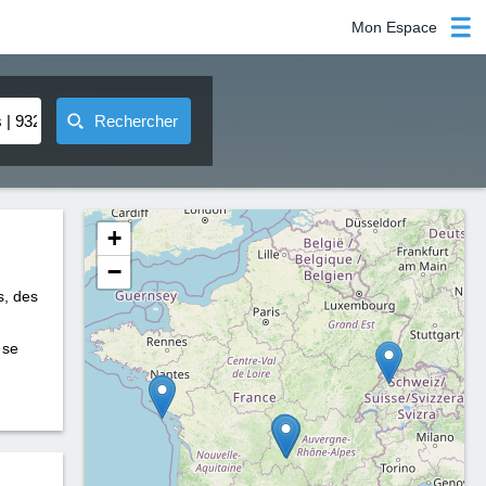
Mon Espace
Rechercher
+
−
s, des
 se