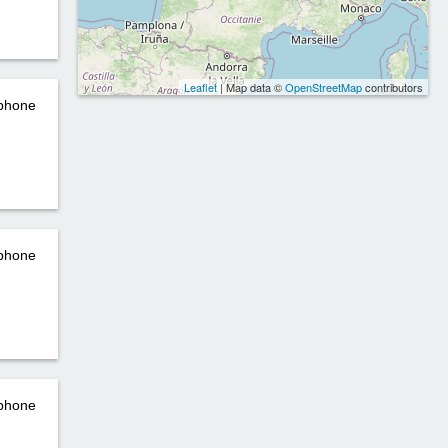
Leaflet
| Map data ©
OpenStreetMap
contributors
éphone
éphone
éphone