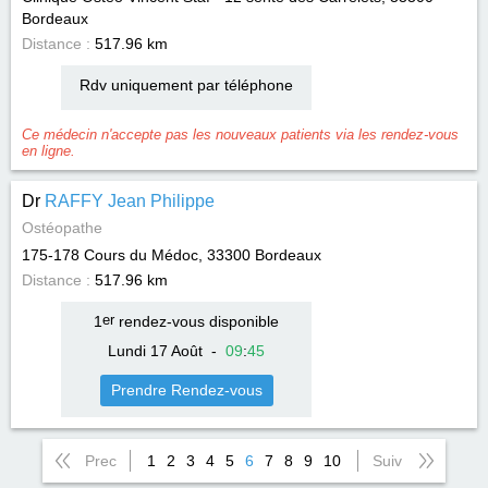
Bordeaux
Distance :
517.96 km
Rdv uniquement par téléphone
Ce médecin n'accepte pas les nouveaux patients via les rendez-vous
en ligne.
Dr
RAFFY Jean Philippe
Ostéopathe
175-178 Cours du Médoc, 33300
Bordeaux
Distance :
517.96 km
1
er
rendez-vous disponible
Lundi 17 Août
-
09
:
45
Prendre Rendez-vous
Prec
1
2
3
4
5
6
7
8
9
10
Suiv