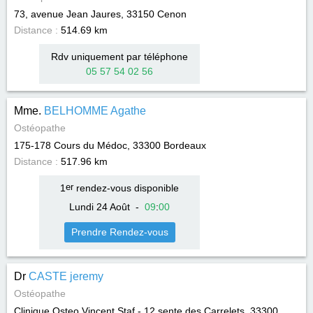
73, avenue Jean Jaures, 33150
Cenon
Distance :
514.69 km
Rdv uniquement par téléphone
05 57 54 02 56
Mme.
BELHOMME Agathe
Ostéopathe
175-178 Cours du Médoc, 33300
Bordeaux
Distance :
517.96 km
1
er
rendez-vous disponible
Lundi 24 Août
-
09
:
00
Prendre Rendez-vous
Dr
CASTE jeremy
Ostéopathe
Clinique Osteo Vincent Staf - 12 sente des Carrelets, 33300