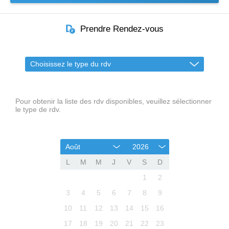
Prendre Rendez-vous
Choisissez le type du rdv
Pour obtenir la liste des rdv disponibles, veuillez sélectionner
le type de rdv.
Août
2026
L
M
M
J
V
S
D
1
2
3
4
5
6
7
8
9
10
11
12
13
14
15
16
17
18
19
20
21
22
23