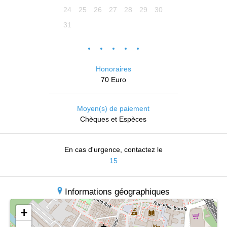
24
25
26
27
28
29
30
31
Honoraires
70 Euro
Moyen(s) de paiement
Chèques et Espèces
En cas d'urgence, contactez le
15
Informations géographiques
+